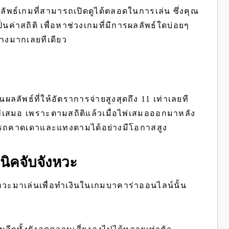
ัพธ์เกมที่สามารถเปิดดูได้ตลอดในการเล่น ซึ่งคุณ
ค่าสถิติ เพื่อหาช่วงเกมที่มีการผลลัพธ์ใดบ่อยๆ
ย่างมากเลยทีเดียว
ลลัพธ์ที่ให้อัตราการจ่ายสูงสุดถึง 11 เท่าเลยที
พ่เสมอ เพราะตามสถิติแล้วเมื่อไพ่เสมอออกมาหลัง
ามารถคาดเดาและแทงตามได้อย่างมีโอกาสสูง
นิคจับจังหวะ
งหวะมาเล่นเพื่อทำเงินในเกมบาคาร่าออนไลน์นั้น