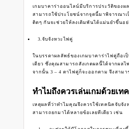
เกมบาคาร่าออนไลน์มีบริการประวัติของผลล
สามารถใช้ประโยชน์จากจุดนี้มาพิจารณาเป็น
ติดๆ กันจะช่วยให้ลงเดิมพันได้แม่นยำขึ้นอ
3.จับจังหวะไพ่คู่
ในบรรดาผลลัพธ์ของเกมบาคาร่าไพ่คู่ถือเป็นผ
เดียว ซึ่งคุณสามารถสังเกตผลนี้ได้จากผลไ
จากนั้น 3 – 4 ตาไพ่คู่ก็จะออกตาม จึงส
ทำไมถึงควรเล่นเกมด้วยเทค
เหตุผลที่ว่าทำไมคุณจึงควรใช้เทคนิคจับจั
สามารถยกมาได้หลายข้อเลยทีเดียว เช่น