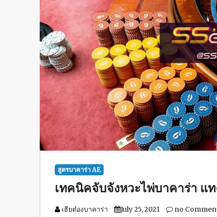
สูตรบาคาร่า AE
เทคนิคจับจังหวะไพ่บาคาร่า แทงต
เฮียต๋องบาคาร่า
July 25, 2021
no Commen