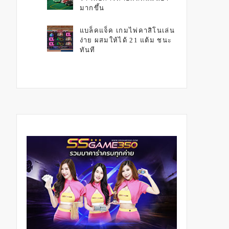
มากขึ้น
แบล็คแจ็ค เกมไพ่คาสิโนเล่น
ง่าย ผสมให้ได้ 21 แต้ม ชนะ
ทันที