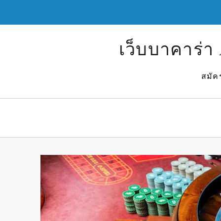
Skip
to
content
เว็บบาคาร่า
สมัค