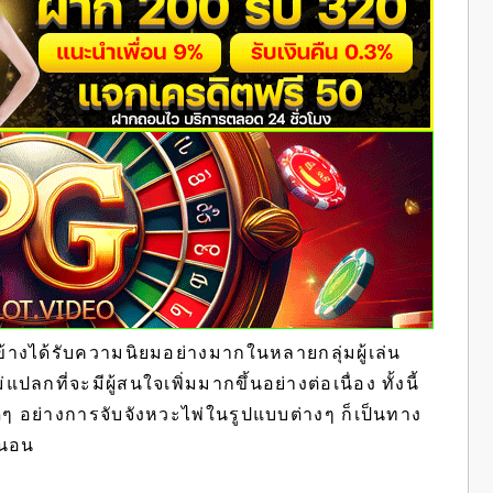
นข้างได้รับความนิยมอย่างมากในหลายกลุ่มผู้เล่น
ปลกที่จะมีผู้สนใจเพิ่มมากขึ้นอย่างต่อเนื่อง ทั้งนี้
ดีๆ อย่างการจับจังหวะไพ่ในรูปแบบต่างๆ ก็เป็นทาง
่นอน