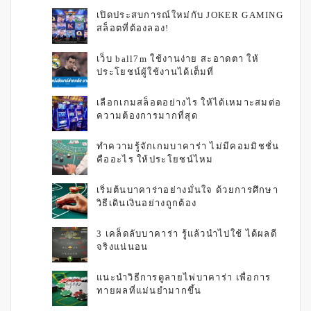
เปิดประสบการณ์ใหม่กับ JOKER GAMING
สล็อตที่ต้องลอง!
เว็บ ball7m ใช้งานง่าย สะอาดตา ให้
ประโยชน์ผู้ใช้งานได้เต็มที่
เลือกเกมสล็อตอย่างไร ให้ได้เหมาะสมต่อ
ความต้องการมากที่สุด
ทำความรู้จักเกมบาคาร่า ไม่มีคอมมิชชั่น
คืออะไร ให้ประโยชน์ไหม
เริ่มต้นบาคาร่าอย่างมั่นใจ ด้วยการศึกษา
วิธีเดินเงินอย่างถูกต้อง
3 เคล็ดลับบาคาร่า รู้แล้วนำไปใช้ ได้ผลดี
จริงแน่นอน
แนะนำวิธีการดูลายไพ่บาคาร่า เพื่อการ
ทายผลที่แม่นยำมากขึ้น