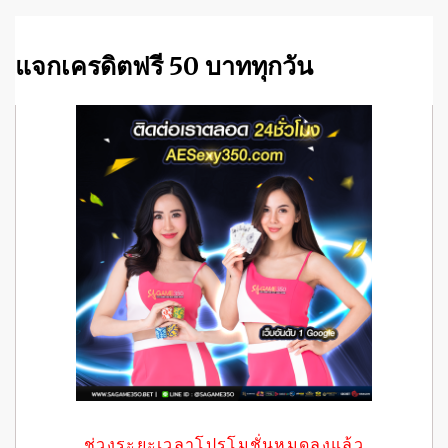
แจกเครดิตฟรี 50 บาททุกวัน
ช่วงระยะเวลาโปรโมชั่นหมดลงแล้ว