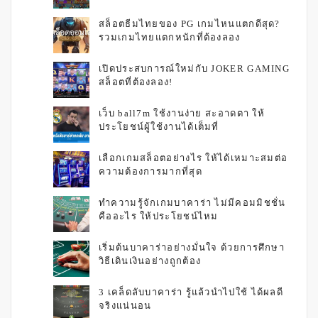
สล็อตธีมไทยของ PG เกมไหนแตกดีสุด?
รวมเกมไทยแตกหนักที่ต้องลอง
เปิดประสบการณ์ใหม่กับ JOKER GAMING
สล็อตที่ต้องลอง!
เว็บ ball7m ใช้งานง่าย สะอาดตา ให้
ประโยชน์ผู้ใช้งานได้เต็มที่
เลือกเกมสล็อตอย่างไร ให้ได้เหมาะสมต่อ
ความต้องการมากที่สุด
ทำความรู้จักเกมบาคาร่า ไม่มีคอมมิชชั่น
คืออะไร ให้ประโยชน์ไหม
เริ่มต้นบาคาร่าอย่างมั่นใจ ด้วยการศึกษา
วิธีเดินเงินอย่างถูกต้อง
3 เคล็ดลับบาคาร่า รู้แล้วนำไปใช้ ได้ผลดี
จริงแน่นอน