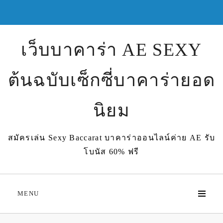
Skip
to
content
เว็บบาคาร่า AE SEXY
ต้นฉบับเซ็กซี่บาคาร่ายอด
นิยม
สมัครเล่น Sexy Baccarat บาคาร่าออนไลน์ค่าย AE รับ
โบนัส 60% ฟรี
MENU